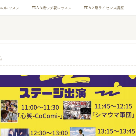
味のレッスン
FDA３級ウチ花レッスン
FDA２級ライセンス講座
体験レッスン
ABOUT
4