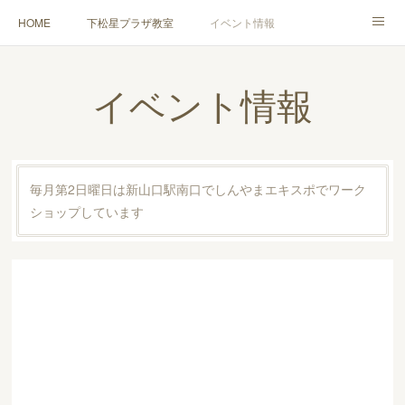
HOME
下松星プラザ教室
イベント情報
趣味のレッスン
FDA３級ウチ花レッスン
FDA２級ライセンス講座
イベント情報
岩国教室
花の出張講師 実績＆依頼
販売について
体験レッスン
ABOUT
毎月第2日曜日は新山口駅南口でしんやまエキスポでワーク
ショップしています