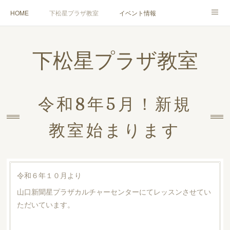
HOME
下松星プラザ教室
イベント情報
趣味のレッスン
FDA３級ウチ花レッスン
FDA２級ライセンス講座
下松星プラザ教室
岩国教室
花の出張講師 実績＆依頼
販売について
体験レッスン
ABOUT
令和8年5月！新規
教室始まります
令和６年１０月より
山口新聞星プラザカルチャーセンターにてレッスンさせてい
ただいています。